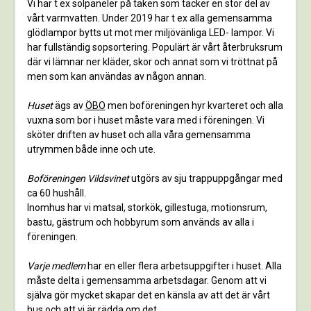
Vi har t ex solpaneler på taken som täcker en stor del av
vårt varmvatten. Under 2019 har t ex alla gemensamma
glödlampor bytts ut mot mer miljövänliga LED- lampor. Vi
har fullständig sopsortering. Populärt är vårt återbruksrum
där vi lämnar ner kläder, skor och annat som vi tröttnat på
men som kan användas av någon annan.
Huset
ägs av
ÖBO
men boföreningen hyr kvarteret och alla
vuxna som bor i huset måste vara med i föreningen. Vi
sköter driften av huset och alla våra gemensamma
utrymmen både inne och ute.
Boföreningen Vildsvinet
utgörs av sju trappuppgångar med
ca 60 hushåll.
Inomhus har vi matsal, storkök, gillestuga, motionsrum,
bastu, gästrum och hobbyrum som används av alla i
föreningen.
Varje medlem
har en eller flera arbetsuppgifter i huset. Alla
måste delta i gemensamma arbetsdagar. Genom att vi
själva gör mycket skapar det en känsla av att det är vårt
hus och att vi är rädda om det.